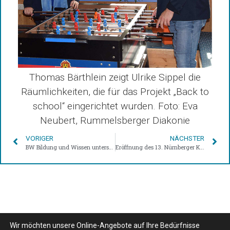
Thomas Bärthlein zeigt Ulrike Sippel die
Räumlichkeiten, die für das Projekt „Back to
school“ eingerichtet wurden. Foto: Eva
Neubert, Rummelsberger Diakonie
VORIGER
NÄCHSTER
BW Bildung und Wissen unterstützt das Projekt Teamplay der Stadt Nürnberg
Eröffnung des 13. Nürnberger KulturRucksacks – BW Bildung und Wissen als Förderer wieder mit dabei
Wir möchten unsere Online-Angebote auf Ihre Bedürfnisse
© BW Bildung und Wissen Verlag und Software GmbH 2026