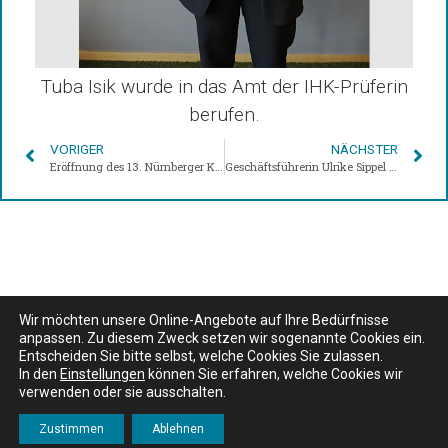
Tuba Isik wurde in das Amt der IHK-Prüferin
berufen.
VORIGER
NÄCHSTER
Eröffnung des 13. Nürnberger KulturRucksacks – BW Bildung und Wissen als Förderer wieder mit dabei
Geschäftsführerin Ulrike Sippel mit Ehrenzeichen des Bayerischen Ministerpräsidenten ausgezeichnet
Wir möchten unsere Online-Angebote auf Ihre Bedürfnisse
© BW Bildung und Wissen Verlag und Software GmbH 2026
anpassen. Zu diesem Zweck setzen wir sogenannte Cookies ein.
Entscheiden Sie bitte selbst, welche Cookies Sie zulassen.
In den
Einstellungen
können Sie erfahren, welche Cookies wir
Kontakt
Impressum
verwenden oder sie ausschalten.
Datenschutzerklärung
Zustimmen
Ablehnen